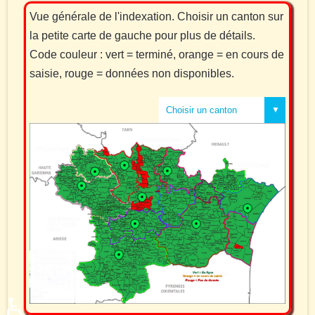
Vue générale de l'indexation. Choisir un canton sur
la petite carte de gauche pour plus de détails.
Code couleur : vert = terminé, orange = en cours de
saisie, rouge = données non disponibles.
Choisir un canton
Canton de Montréal
Carcassonnais
Corbières
Haute Vallée
Lauragais
Limouxin
Narbonnais
Orbiel et Haut Minervois
Razès
♿