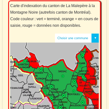
Carte d'indexation du canton de La Malepère à la
Montagne Noire (autrefois canton de Montréal).
Code couleur : vert = terminé, orange = en cours de
saisie, rouge = données non disponibles.
Choisir une commune
Alzonne
Arzens
Carlipa
Caux et Sauzens
Cenne Monesties
Fonties Cabardes
Labecede Lauragais
Lacombe
Laprade
Montolieu
Montréal
Moussoulens
Pezens
Raissac / Lampy
Saint Denis
Sainte Eulalie
Saissac
St Martin le Viel
Verdun en Lauragais
Villemagne
Villesequelande
Villespy