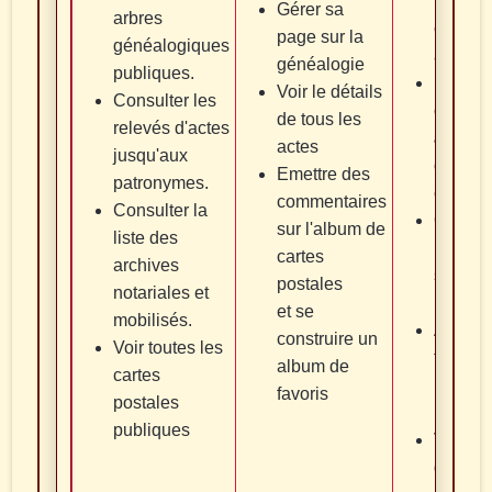
propre 
Gérer sa
arbres
écrire 
page sur la
généalogiques
articles
généalogie
publiques.
Publier
Voir le détails
Consulter les
gérer 
de tous les
relevés d'actes
arbre
actes
jusqu'aux
généal
Emettre des
patronymes.
en lign
commentaires
Consulter la
Obtenir
sur l'album de
liste des
l'aide 
cartes
archives
ses
postales
notariales et
recher
et se
mobilisés.
Assiste
construire un
Voir toutes les
formati
album de
cartes
(généal
favoris
postales
logiciel
publiques
Voir le
des act