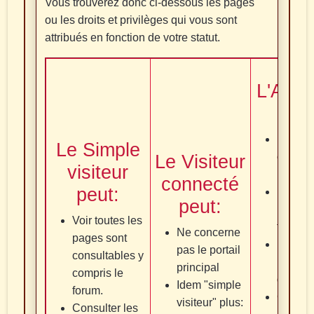
Vous trouverez donc ci-dessous les pages
ou les droits et privilèges qui vous sont
attribués en fonction de votre statut.
L'Adhé
peu
Idem Vi
Le Simple
Le Visiteur
connec
visiteur
plus:
connecté
peut:
Etre
peut:
modéra
Voir toutes les
forum
Ne concerne
pages sont
Recevo
pas le portail
consultables y
lettres
principal
compris le
d'infor
Idem "simple
forum.
Créer 
visiteur" plus:
Consulter les